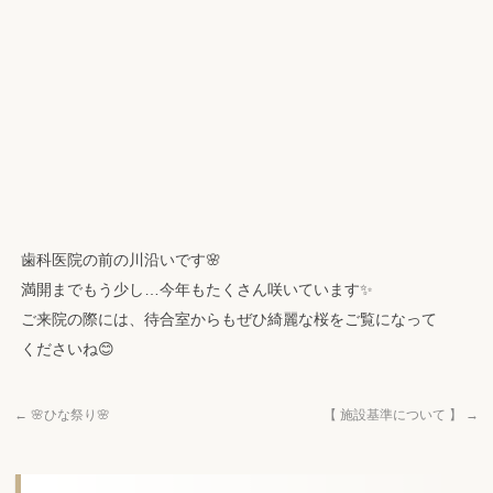
歯科医院の前の川沿いです🌸
満開までもう少し…今年もたくさん咲いています✨
ご来院の際には、待合室からもぜひ綺麗な桜をご覧になって
くださいね😊
←
🌸ひな祭り🌸
【 施設基準について 】
→