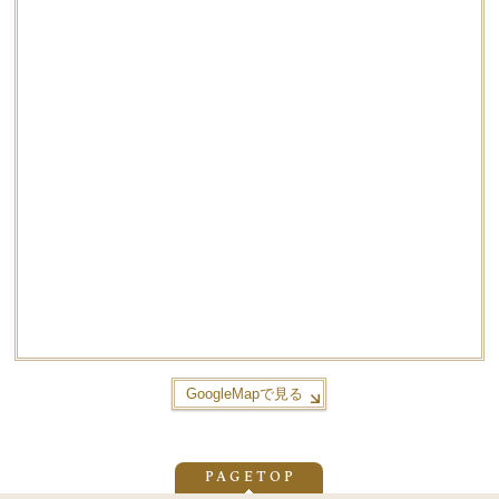
GoogleMapで見る
PAGETOP