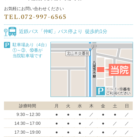
お気軽にお問い合わせください
TEL.
072-997-6565
近鉄バス
「仲町」バス停より
徒歩約1分
駐車場あり（4台）
①～③、⑩番が
当院駐車場です
診療時間
月
火
水
木
金
土
日
9:30～12:30
●
●
●
／
●
●
／
14:30～17:00
●
●
●
／
●
／
／
17:30～19:00
●
●
▲
／
●
／
／